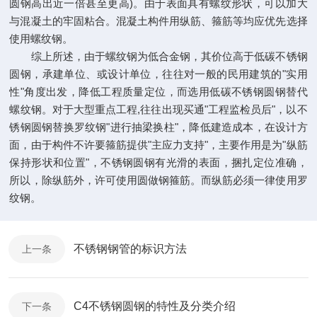
圆钢高出近一倍甚至更高)。由于表面具有螺纹形状，可以加大
与混凝土的牢固粘合。混凝土构件用纵筋、箍筋等均应优先选择
使用螺纹钢。
综上所述，由于螺纹钢为低合金钢，其价位高于低碳不锈钢
圆钢，承建单位、或设计单位，往往对一般的民用建筑的"实用
性"角度出发，降低工程质量定位，而选用低碳不锈钢圆钢替代
螺纹钢。对于大型重点工程,往往出现买通"工程监检员后"，以不
锈钢圆钢替换罗纹钢"进行抽梁换柱"，降低建造成本，在设计方
面，由于构件不许要箍筋提供"主应力支持"，主要作用是为"纵筋
保持形状和位置"，不锈钢圆钢有光滑的表面，捆扎定位准确，
所以，除纵筋外，许可使用圆做钢箍筋。而纵筋必须一律使用罗
纹钢。
不锈钢钢管的标识方法
上一条
C4不锈钢圆钢的特性及分类介绍
下一条