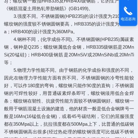
3)；螺纹钢一般指HRB335及HRB400级钢筋，它的生产标准是
《钢筋混凝土用热轧带肋钢筋》(GB1499)。
3.强度不同。不锈钢圆钢(HPB235)的设计强度为210MPa；
电话咨询
螺纹钢的强度较不锈钢圆钢要高，HRB335的设计强度为300MP
a；HRB400的设计强度为360MPa。
4.钢种不同，(化学成份不同)。不锈钢圆钢(HPB235)属碳素
钢，钢种是Q235；螺纹钢属低合金钢，HRB335级钢筋是20Mn
Si(20锰硅)；HRB400级钢筋是20MnSiV或20MnSiNb或20MnTi
等；
5.物理力学性能不同。由于钢筋的化学成份和强度的不同，
因此在物理力学性能方面有所不同。不锈钢圆钢的冷弯性能较
好，可以作180度的弯钩，螺纹钢只能作90度的直钩；不锈钢圆
钢的可焊性较好，用普通碳素焊条即可，螺纹钢须用低合金焊
条；螺纹钢在韧性、抗疲劳性能方面较不锈钢圆钢好。螺纹钢一
般用于钢筋混凝土设施的建造，他的材质一般是低合金钢牌号一
般是16Mn(16锰低合金钢)，或着45号碳结刚，它们的屈服强度
都在350Mpa以上，抗拉强度都在500Mpa上下，比普通的低碳钢
不锈钢圆钢高出很多(经过热处理的螺纹钢强度可比低碳不锈钢