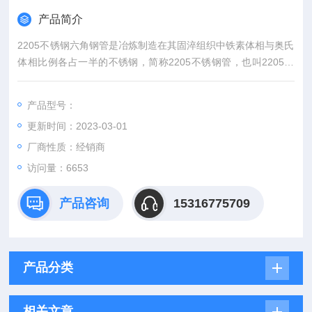
产品简介
2205不锈钢六角钢管是冶炼制造在其固淬组织中铁素体相与奥氏
体相比例各占一半的不锈钢，简称2205不锈钢管，也叫2205双
相钢钢管。实际相比例是铁素体占45~55%，相应奥氏体占55~4
5%，2205双相不锈钢优良的性能是靠适当比例的两相组织来保
产品型号：
证的。
更新时间：2023-03-01
厂商性质：经销商
访问量：6653
产品咨询
15316775709
产品分类
相关文章