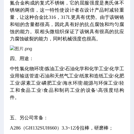
氮合金构成的复式不锈钢，它的屈服强度是奥氏体不
锈钢的两倍，这一特性使设计者在设计产品时减轻重
量，让这种合金比316，317L更具有优势。由于该钢铬
和钼的含量都很高，因此具有好的抗点腐蚀和均匀腐
蚀的能力。双相头微组织保证了该钢具有很高的抗应
力腐蚀破裂的能力，同时机械强度也很高。
四、用途：
中性氯化物环境\炼油工业\石油化学和化学工业\化学工
业用输送管道\石油和天然气工业\纸浆和造纸工业\化肥
工业\尿素工业\磷肥工业\海水环境\能源与环保工业\轻
工和食品工业\食品和制药工业的设备\高强度结构
件。
五、另公司常备：
A286（GH132SUH660）3.3~12冷拉棒，研磨棒；