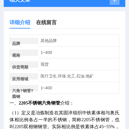
详细介绍
在线留言
其他品牌
品牌
1~400
规格
现货
供货周期
医疗卫生,环保,化工,石油,地矿
应用领域
1~400
六角?钢管?
圆钢
一、
2205不锈钢六角钢管
介绍：
（1）定义是冶炼制造在其固淬组织中铁素体相与奥氏
体相比例各占一半的不锈钢，简称2205不锈钢管，也
叫2205双相钢钢管。实际相比例是铁素体占45~55%，