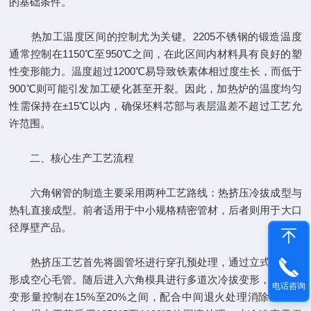
的基础条件。
热加工温度区间的控制尤为关键。2205不锈钢的锻造温度
通常控制在1150℃至950℃之间，在此区间内材料具有良好的塑
性变形能力。温度超过1200℃易导致铁素体相过度生长，而低于
900℃则可能引发加工硬化甚至开裂。因此，加热炉的温度均匀
性需保持在±15℃以内，确保坯料芯部与表层温差不超过工艺允
许范围。
二、核心生产工艺流程
六角钢管的制造主要采用两种工艺路线：热挤压冷拔成型与
热轧直接成型。前者适用于中小规格精密管材，后者则用于大口
径厚壁产品。
热挤压工艺首先将圆管坯进行穿孔预处理，通过立式穿孔机
形成空心毛管。随后进入六角模具进行多道次冷拔变形，每道次
电话咨询
变形量控制在15%至20%之间，配合中间退火处理消除加工应