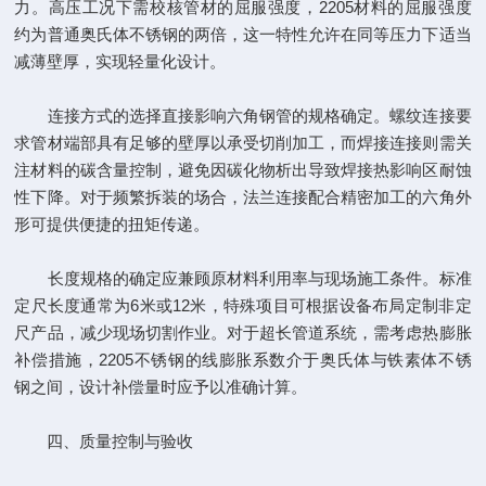
力。高压工况下需校核管材的屈服强度，2205材料的屈服强度
约为普通奥氏体不锈钢的两倍，这一特性允许在同等压力下适当
减薄壁厚，实现轻量化设计。
连接方式的选择直接影响六角钢管的规格确定。螺纹连接要
求管材端部具有足够的壁厚以承受切削加工，而焊接连接则需关
注材料的碳含量控制，避免因碳化物析出导致焊接热影响区耐蚀
性下降。对于频繁拆装的场合，法兰连接配合精密加工的六角外
形可提供便捷的扭矩传递。
长度规格的确定应兼顾原材料利用率与现场施工条件。标准
定尺长度通常为6米或12米，特殊项目可根据设备布局定制非定
尺产品，减少现场切割作业。对于超长管道系统，需考虑热膨胀
补偿措施，2205不锈钢的线膨胀系数介于奥氏体与铁素体不锈
钢之间，设计补偿量时应予以准确计算。
四、质量控制与验收