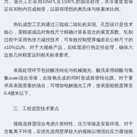
力。退火工艺采用1050℃至1100℃的固溶处理，水冷速度需保
证在30秒内完成相变，以获得理想的奥氏体与铁素体比例。
热轧成型工艺则通过三辊或二辊轧机实现。孔型设计是技术
核心，需根据成品对角线尺寸精确计算各道次的展宽系数。轧制
过程中采用热张力减径技术，可有效控制壁厚偏差在公称尺寸的
±10%以内。对于大规格产品，后续需进行热定径处理，确保六
边形几何精度达到相关标准要求。
表面处理环节包括酸洗钝化与机械抛光。酸洗采用硝酸与氢
氟suan混合溶液，去除氧化皮的同时形成致密钝化膜。对于要
求高表面质量的场合，可增加电解抛光工序，使表面粗糙度降至
0.4微米以下。
三、工程选型技术要点
规格选择需综合考虑介质特性、压力等级及安装环境。对于
含氯离子环境，应优先选用壁厚较大的规格以增强抗应力腐蚀能