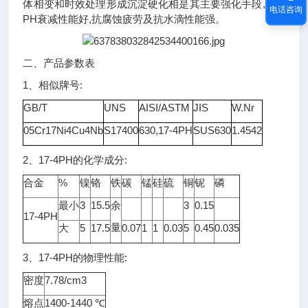
体相变和时效处理形成沉淀硬化相是其主要强化手段,17-4
电话咨询
PH衰减性能好,抗腐蚀疲劳及抗水滴性能强。
二、产品参数表
1、相似牌号
:
GB/T
UNS
AISI/ASTM
JIS
W.Nr
05Cr17Ni4Cu4Nb
S17400
630,17-4PH
SUS630
1.4542
2、17-4PH的化学成分:
合金
%
镍
铬
铁
碳
锰
硅
硫
铜
铌
磷
最小
3
15.5
余
3
0.15
17-4PH
量
大
5
17.5
0.07
1
1
0.03
5
0.45
0.035
3、17-4PH的物理性能:
密度
7.78/cm3
熔点
1400-1440 ℃