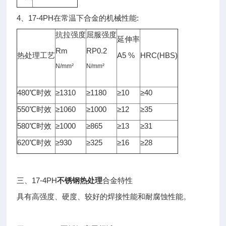
4、17-4PH在常温下合金的机械性能:
抗拉强度
屈服强度
延伸率
Rm
RP0.2
热处理工艺
A5 %
HRC(HBS)
N/mm²
N/mm²
480℃时效
≥1310
≥1180
≥10
≥40
550℃时效
≥1060
≥1000
≥12
≥35
580℃时效
≥1000
≥865
≥13
≥31
620℃时效
≥930
≥325
≥16
≥28
三、17-4PH
不锈钢热处理
合金特性
具有高强度、硬度、较好的焊接性能和耐腐蚀性能。