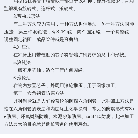
用型锻机将管子端部或一部分予以冲伸，使外径减少，常用
型锻机有旋转式、连杆式、滚轮式。
3.弯曲成形法
有三种方法较为常用，一种方法叫伸展法，另一种方法叫冲
压法，第三种滚轮法，有3-4个辊，两个固定辊，一个调整辊，
调整固定辊距，成品管件就是弯曲的。
4.冲压法
在冲床上用带锥度的芯子将管端扩到要求的尺寸和形状。
5.滚轧法
一般不用芯轴，适合于管内侧圆缘。
6.滚轮法
在管内放置芯子，外周用滚轮推压，用于圆缘加工。
第二、六角钢管防腐方法
此种钢管就是人们经常说的防腐六角钢管，此种加工方法是
指在六角钢管的表层和内层涂上化学涂料，常见的防腐形式有3p
e防腐、环氧树脂防腐、水泥砂浆防腐、ipn8710防腐，此种加工
方法最大的目的就是延长管道的使用寿命。