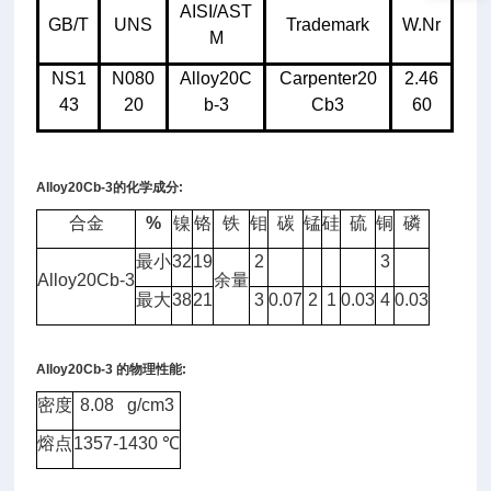
AISI/AST
GB/T
UNS
Trademark
W.Nr
M
NS1
N080
Alloy20C
Carpenter20
2.46
43
20
b-3
Cb3
60
Alloy20Cb-3
的化学成分
:
合金
%
镍
铬
铁
钼
碳
锰
硅
硫
铜
磷
最小
32
19
2
3
Alloy20Cb-3
余量
最大
38
21
3
0.07
2
1
0.03
4
0.03
Alloy20Cb-3
的物理性能
:
密度
8.08 g/cm3
熔点
1357-1430
℃