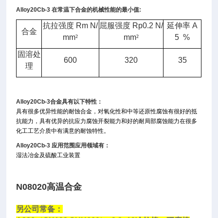
Alloy20Cb-3
在常温下合金的机械性能的最小值
:
抗拉强度
Rm N/
屈服强度
Rp0.2 N/
延伸率
A
合金
mm
²
mm
²
5 %
固溶处
600
320
35
理
Alloy20Cb-3
合金具有以下特性：
具有很多优异性能的耐蚀合金，对氧化性和中等还原性腐蚀有很好的抵
抗能力，具有优异的抗应力腐蚀开裂能力和好的耐局部腐蚀能力在很多
化工工艺介质中有满意的耐蚀特性。
Alloy20Cb-3
应用范围应用领域有：
湿法冶金及硫酸工业装置
N08020高温合金
另公司常备：