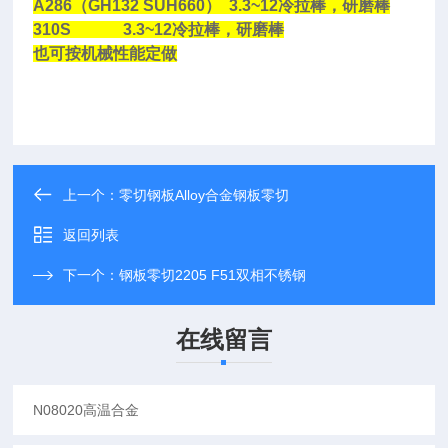
A286
（
GH132 SUH660
）
3.3~12
冷拉棒，研磨棒
310S 3.3~12
冷拉棒，研磨棒
也可按机械性能定做
上一个：
零切钢板Alloy合金钢板零切
返回列表
下一个：
钢板零切2205 F51双相不锈钢
在线留言