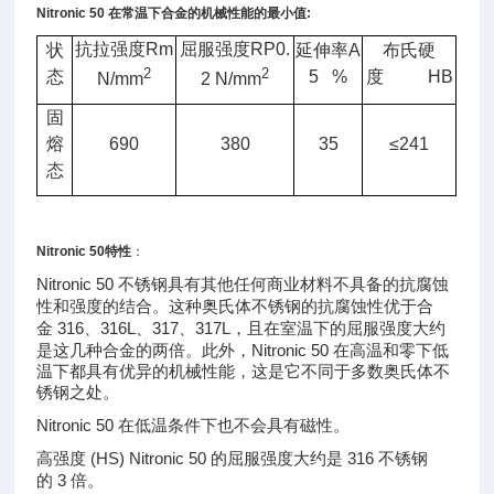
Nitronic 50
在常温下合金的机械性能的最小值
:
抗拉强度
Rm
屈服强度
RP0.
状
延伸率
A
布氏硬
2
2
态
5 %
度
HB
N/mm
2 N/mm
固
熔
690
380
35
≤
241
态
Nitronic 50
特性
：
Nitronic 50
不锈钢具有其他任何商业材料不具备的抗腐蚀
结合。这种奥氏体不锈钢的抗腐蚀性优于合
性和强度的
金
316
316L
317
317L
、
、
、
，且在室温下的屈服强度大约
Nitronic 50
是这几种合金的两倍。此外，
在高温和零下低
温下都具有优异的机械性能，这是它不同于多数奥氏体不
锈钢之处。
Nitronic 50
在低温条件下也不会具有磁性。
(HS) Nitronic 50
316
高强度
的屈服强度大约是
不锈钢
3
的
倍。