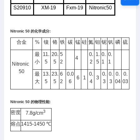
S20910
XM-19
Fxm-19
Nitronic50
Nitronic 50
的化学成分
:
合金
%
镍
铬
铁
碳
锰
硅
氮
钼
铌
钒
磷
硫
最
11.
20.
5
0.
1.
0.
0.
4
小
5
5
2
2
5
1
1
Nitronic
50
最
13.
23.
6
0.0
0.
0.
0.
0.
0.
6
1
3
大
5
5
2
6
4
3
3
04
03
Nitronic 50
的物理性能
:
3
密度
7.8g/cm
熔点
1415-1450
℃