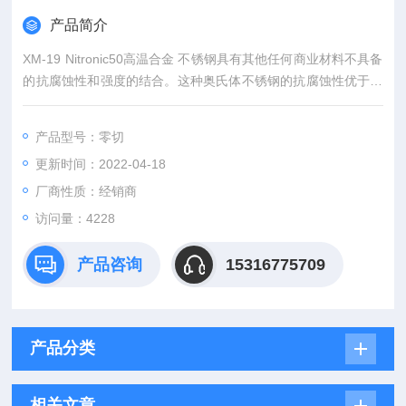
产品简介
XM-19 Nitronic50高温合金 不锈钢具有其他任何商业材料不具备
的抗腐蚀性和强度的结合。这种奥氏体不锈钢的抗腐蚀性优于合
金 316、316L、317、317L，且在室温下的屈服强度大约是这几
种合金的两倍。此外，Nitronic 50 在高温和零下低温下都具有优
产品型号：零切
异的机械性能，这是它不同于多数奥氏体不锈钢之处。
更新时间：2022-04-18
厂商性质：经销商
访问量：4228
产品咨询
15316775709
产品分类
相关文章