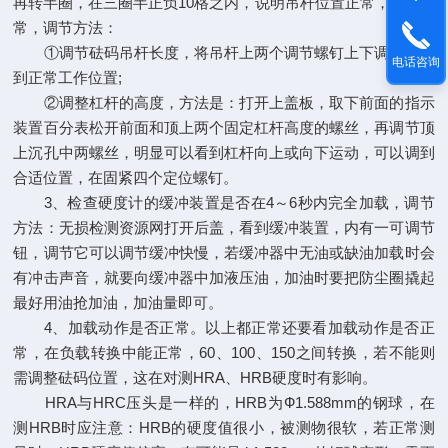
再转半圈，在三圈半正负10格之内，说明吊杆位置正常，如不正
常，调节方法：
①调节砝码吊杆长度，将吊杆上两个调节螺钉上下调节，调
电话咨询
到正常工作位置;
②调整杠杆的高度，方法是：打开上盖板，取下前面的指示
装置百分表松开前面和顶上两个固定杠杆高度的螺丝，再调节顶
上沉孔中两螺丝，明显可以看到杠杆向上或向下运动，可以调到
合适位置，在固紧四个定位螺钉。
3、检查硬度计的缓冲装置是否在4～6秒内完全加载，调节
方法：无损检测资源网打开后盖，看到缓冲装置，内有一可调节
钮，调节它可以调节缓冲快慢，若缓冲器中无油或缺油加载时会
有冲击声音，就要向缓冲器中加液压油，加油时要把防尘圈撬起
最好用油抢加油，加油量即可。
4、加载动作是否正常。以上都正常还要看加载动作是否正
常，在负载转换中能正常，60、100、150之间转换，若不能则
需调整砝码位置，这在对测HRA、HRB硬度时有影响。
HRA与HRC压头是一样的，HRB为Ф1.588mm的钢球，在
测HRB时应注意：HRB的硬度值很小，被测物很软，若正常测