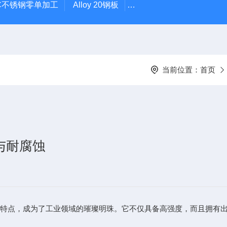
0C不锈钢零单加工
Alloy 20钢板
圆钢零切Incoloy925高温
当前位置：
首页
度与耐腐蚀
性能特点，成为了工业领域的璀璨明珠。它不仅具备高强度，而且拥有