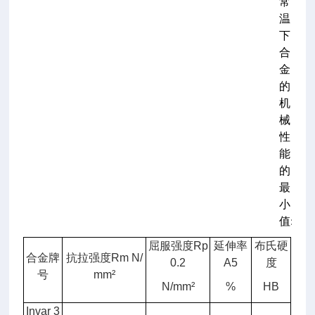
常
温
下
合
金
的
机
械
性
能
的
最
小
值:
屈服强度
Rp
延伸率
布氏硬
（5
合金牌
抗拉强度
Rm N/
0.2
A5
度
平
号
mm²
均
N/mm²
%
HB
线
Invar 3