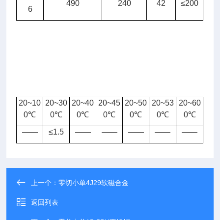
490
240
42
≤200
膨
6
胀
系
数
（1
0
-
6℃
20~10
20~30
20~40
20~45
20~50
20~53
20~60
0
℃
0
℃
0
℃
0
℃
0
℃
0
℃
0
℃
——
≤1.5
——
——
——
——
——
上一个：
零切小单4J29软磁合金
返回列表