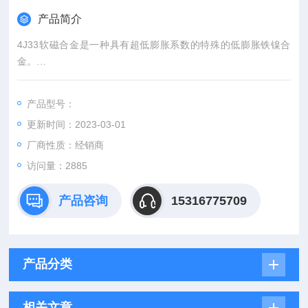
产品简介
4J33软磁合金是一种具有超低膨胀系数的特殊的低膨胀铁镍合
金。
其中对碳、锰成分的控制非常重要。冷变形能降低热膨胀系数，
在特定温度范围内的热处理能使热膨胀系数稳定化。在室温干燥
产品型号：
空气中4J36具有抗腐蚀性。在其他恶劣环境中，如潮湿空气中，
更新时间：2023-03-01
有可能会发生腐蚀（生锈）。
厂商性质：经销商
访问量：2885
产品咨询
15316775709
产品分类
相关文章