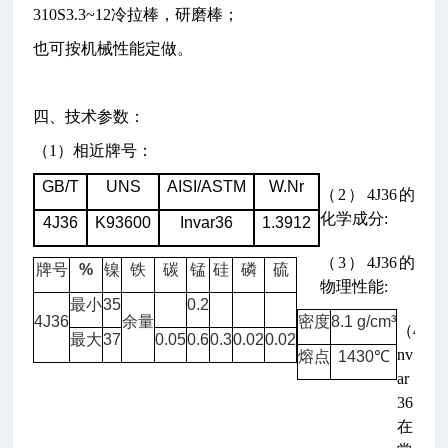
310S3.3~12冷拉棒，研磨棒；
也可按机械性能定做。
四、技术参数：
（1）相近牌号：
GB/T
UNS
AISI/ASTM
W.Nr
（2）4J36的
化学成分:
4J36
K93600
Invar36
1.3912
（3）4J36的
牌号
%
镍
铁
碳
锰
硅
磷
硫
物理性能:
最小
35
0.2
4J36
余量
密度
8.1 g/cm³
（4）
最大
37
0.05
0.6
0.3
0.02
0.02
nv
熔点
1430
℃
ar
36
在