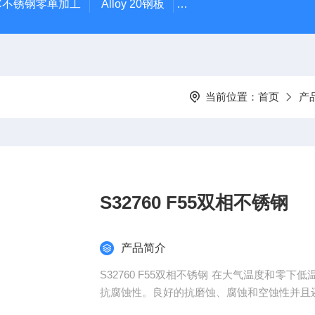
0C不锈钢零单加工
Alloy 20钢板
圆钢零切Incoloy925高温
当前位置：
首页
产
S32760 F55双相不锈钢
产品简介
S32760 F55双相不锈钢 在大气温度和零下低温下都有较高的机械强度和良好的延展性、对海洋环境的
抗腐蚀性。良好的抗磨蚀、腐蚀和空蚀性并且