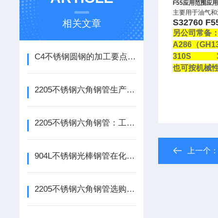
F55
应用范围应
主要用于油气和
S32760 
相关文章
另公司常备
A286
（
GH1
C4不锈钢圆钢的加工要点：切割、焊接与表面处理一文讲清
310S 3.
也可按机械
2205不锈钢六角钢管生产工艺与规格选型指南
2205不锈钢六角钢管：工业输送新选择，赋能工程品质升级
上一个
904L不锈钢光棒钢管在化工、海洋工程中的关键作用分析
2205不锈钢六角钢管选购要点：规格精度、材质纯度与质量检测