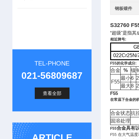
钢板锻件
S32760 
“
"
超级
是指其
相近牌号
:
G
022Cr25N
TEL-PHONE
F55
的化学成分
:
合金
%
镍
021-56809687
最小
6
F55
最大
8
查看全部
F55
在常温下合金的
合金状态
抗
固溶处理
合金具有
F55
在大气温度
ARTICLE
F55