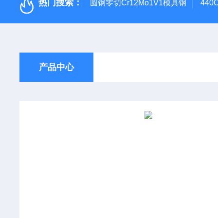
热门搜索：
圆钢零切Cr12Mo1V1模具钢
44
产品中心