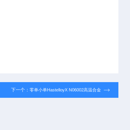
下一个：
零单小单HastelloyX N06002高温合金