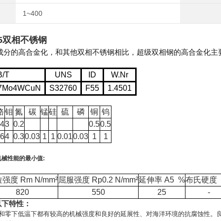
1~400
F55双相不锈钢
成分的高合金化，和其他双相不锈钢相比，超级双相钢的高合金化主
B/T
UNS
ID
W.Nr
i7Mo4WCuN
S32760
F55
1.4501
铬
钼
氮
碳
锰
硅
硫
磷
铜
钨
24
3
0.2
0.5
0.5
26
4
0.3
0.03
1
1
0.01
0.03
1
1
机械性能的最小值
:
拉强度
Rm N/mm²
屈服强度
Rp0.2 N/mm²
延伸率
A5 %
布氏硬度
820
550
25
-
以下特性：
和零下低温下都有较高的机械强度和良好的延展性、对海洋环境的抗腐蚀性。