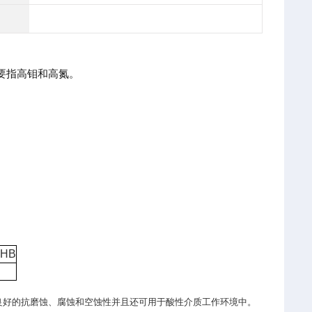
要指高钼和高氮。
HB
良好的抗磨蚀、腐蚀和空蚀性并且还可用于酸性介质工作环境中。