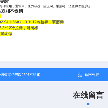
用领域有：
海洋应用，通常用于压力容器、阻流阀、采油树、法兰和管道系统。
F55双相不锈钢
：
32 SUH660
）
3.3~12
冷拉棒，研磨棒
3~12
冷拉棒，研磨棒
性能定做
：
钢板零切F53 2507不锈钢
返回列表
在线留言