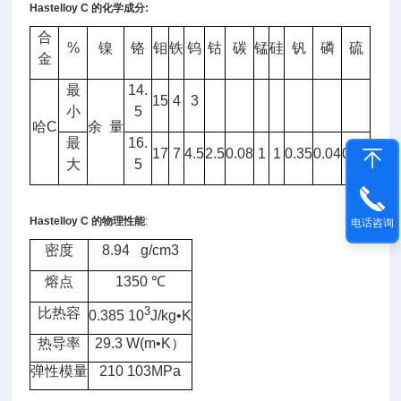
Hastelloy C
的化学成分
:
合
%
镍
铬
钼
铁
钨
钴
碳
锰
硅
钒
磷
硫
金
最
14.
15
4
3
小
5
哈
C
余
量
最
16.
17
7
4.5
2.5
0.08
1
1
0.35
0.04
0.03
大
5
Hastelloy C
的物理性能
:
电话咨询
密度
8.94 g/cm3
熔点
1350
℃
3
比热容
0.385 10
J/kg•K
热导率
29.3 W(m•K
）
弹性模量
210 103MPa