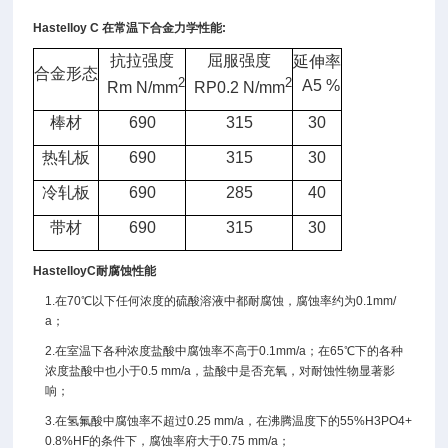
Hastelloy C
在常温下合金力学性能
:
抗拉强度
屈服强度
延伸率
合金形态
2
2
A5 %
Rm N/mm
RP0.2 N/mm
棒材
690
315
30
热轧板
690
315
30
冷轧板
690
285
40
带材
690
315
30
HastelloyC
耐腐蚀性能
1.
在
70
℃以下任何浓度的硫酸溶液中都耐腐蚀，腐蚀率约为
0.1mm/
a
；
2.
在室温下各种浓度盐酸中腐蚀率不高于
0.1mm/a
；在
65
℃下的各种
浓度盐酸中也小于
0.5 mm/a
，盐酸中是否充氧，对耐蚀性物显著影
响；
3.
在氢氟酸中腐蚀率不超过
0.25 mm/a
，在沸腾温度下的
55%H3PO4+
0.8%HF
的条件下，腐蚀率府大于
0.75 mm/a
；