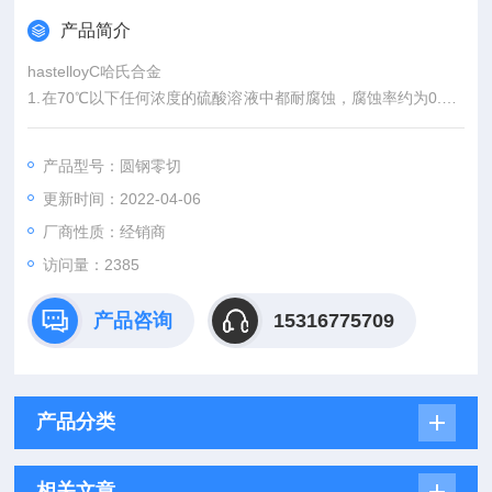
产品简介
hastelloyC哈氏合金
1.在70℃以下任何浓度的硫酸溶液中都耐腐蚀，腐蚀率约为0.1m
m/a；
2.在室温下各种浓度盐酸中腐蚀率不高于0.1mm/a；在65℃下的
产品型号：圆钢零切
各种浓度盐酸中也小于0.5 mm/a，盐酸中是否充氧，对耐蚀性物
更新时间：2022-04-06
显著影响；
3.在氢氟酸中腐蚀率不超过0.25 mm/a，在沸腾温度下的55%H3
厂商性质：经销商
PO4+0.8%HF的条件下，腐蚀率府大于0.75 mm/a；
访问量：2385
4.在室温下所有浓度
产品咨询
15316775709
产品分类
相关文章