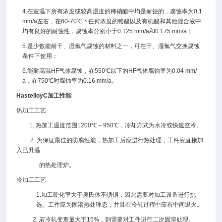
4.
在室温下所有浓度或较高温度的稀硝酸中均是耐蚀的，腐蚀率为
0.1
mm/a
左右，在
60-70
℃
下任何浓度的铬酸以及有机酸和其他混合液中
均有良好的耐蚀性，腐蚀率分别小于
0.125 mm/a
和
0.175 mm/a
；
5.
是少数能耐干、湿氯气腐蚀的材料之一，可在干、湿氯气交换腐蚀
条件下使用；
6.
能耐高温
HF
气体腐蚀，在
550
℃以下的
HF
气体腐蚀率为
0.04 mm/
a
，在
750
℃时腐蚀率为
0.16 mm/a
。
HastelloyC
加工性能
热加工工艺
1.
热加工温度范围
1200
℃～
950
℃，冷却方式为水冷或快速空冷。
2.
为保证最佳的防腐性能，热加工后应进行热处理，工件应直接加
入已升温
的热处理炉。
冷加工工艺
1.
加工硬化率大于奥氏体不锈钢，因此需要对加工设备进行挑
选。工件应为固溶热处理态，并且在冷轧过程中应有中间退火。
2.
若冷轧变形量大于
15%
，则需要对工件进行二次固溶处理。