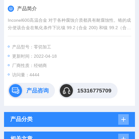
产品简介
Inconel600高温合金 对于各种腐蚀介质都具有耐腐蚀性。铬的成
分使该合金在氧化条件下比镍 99.2 (合金 200) 和镍 99.2（合金
201,低碳）具有更好的耐腐蚀性。同时，较高的镍含量使合金在
还原条件和碱性溶液中具有很好的耐腐蚀性，并且能有效地防止
产品型号：零切加工
氯-铁应力腐蚀开裂。 600合金在乙酸、醋酸、蚁酸、硬脂酸等有
更新时间：2022-04-18
机酸中具有很好的耐蚀性，在无机酸中具有中等的耐蚀性。在核
反应堆中一次和二次循
厂商性质：经销商
访问量：4444
产品咨询
15316775709
产品分类
相关文章