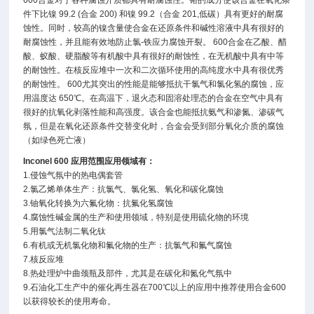
600
合金对于各种腐蚀介质都具有耐腐蚀性。铬的成分使该合金在氧化条
件下比镍
99.2 (
合金
200)
和镍
99.2
（合金
201,
低碳）具有更好的耐腐
蚀性。同时，较高的镍含量使合金在还原条件和碱性溶液中具有很好的
耐腐蚀性，并且能有效地防止氯
-
铁应力腐蚀开裂。
600
合金在乙酸、醋
酸、蚁酸、硬脂酸等有机酸中具有很好的耐蚀性，在无机酸中具有中等
的耐蚀性。在核反应堆中一次和二次循环使用的高纯度水中具有很优秀
的耐蚀性。
600
尤其突出的性能是能够抵抗干氯气和氯化氢的腐蚀，应
用温度达
650
℃
。在高温下，退火态和固溶处理态的合金在空气中具有
很好的抗氧化剥落性能和高强度。该合金也能抵抗氨气和渗氮、渗碳气
氛，但是在氧化还原条件交替变化时，合金会受到部分氧化介质的腐蚀
（如绿色死亡液）
Inconel 600
应用范围应用领域有：
1.
侵蚀气氛中的热电偶套管
2.
氯乙烯单体生产：抗氯气、氯化氢、氧化和碳化腐蚀
3.
铀氧化转换为六氟化物：抗氟化氢腐蚀
4.
腐蚀性碱金属的生产和使用领域，特别是使用硫化物的环境
5.
用氯气法制二氧化钛
6.
有机或无机氯化物和氟化物的生产：抗氯气和氟气腐蚀
7.
核反应堆
8.
热处理炉中曲颈瓶及部件，尤其是在碳化和氮化气氛中
9.
石油化工生产中的催化再生器在
700
℃以上的应用中推荐使用合金
600
以获得较长的使用寿命。