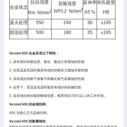
抗拉强度
延伸率
布氏硬度
屈服强度
合金状态
2
RP0.2 N/mm
2
A5 %
HB
Rm N/mm
退火处理
550
240
30
≤195
固溶处理
500
180
35
≤185
Inconel 600
合金具有以下特性：
1.
具有很好的耐还原、氧化、氮化介质腐蚀的性能
2.
在室温及高温时都具有很好的耐应力腐蚀开裂性能
3.
具有很好的耐干燥氯气和氯化氢气体腐蚀的性能
4.
在零下、室温及高温时都具有很好的机械性能
5.
具有很好的抗蠕变断裂强度，推荐用在
700
℃以上的工作环境。
Inconel 600
的金相结构
:
600
为面心立方晶格结构。
Inconel 600
的耐腐蚀性
: